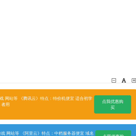
 网站等 《腾讯云》特点：特价机便宜 适合初学
点我优惠购
者用
买
戏 网站等 《阿里云》特点：中档服务器便宜 域名