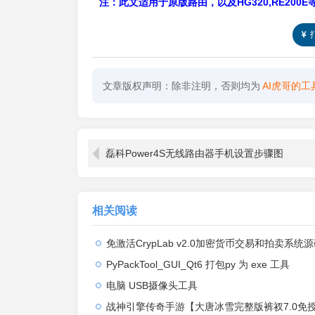
注：此文适用于原版路由，以及HG320,RE200
文章版权声明：除非注明，否则均为
AI虎哥的工
磊科Power4S无线路由器手机设置步骤图
相关阅读
免激活CrypLab v2.0加密货币交易和拍卖系统源码，前台新增中文后台
PyPackTool_GUI_Qt6 打包py 为 exe 工具
电脑 USB摄像头工具
战神引擎传奇手游【大唐冰雪完整版裤衩7.0免授权】2026整理特色服务端+寒冬之城+万象古城+天威大陆+大唐盛世