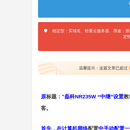
稳定型：买域名、轻量云服务器、用途：游戏
🛡️
定
温馨提示：这篇文章已超过
原
标题
："磊科NR235W “中继”设置
教
客
。
首先，在计算机网络
配置
中手动配置一