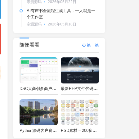
亲测源码
2026年05月22日
AI有声书全流程生成工具，一人就是一
个工作室
亲测源码
2026年05月18日
随便看看
换一换
DSC大商创多商户电商系统完整部署教程（附PHP7.4/PHP8兼容修复方案）
最新PHP文件代码加密系统 在线PHP加密系统 全开源 亲测可用
Python源码客户资料管理系统V2.2一键运行
PSD素材 – 200多种类型证书PSD源码