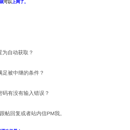
S就
可以
上网了。
置为自动获取？
满足被中继的条件？
密码有没有输入错误？
跟帖回复或者站内信PM我。