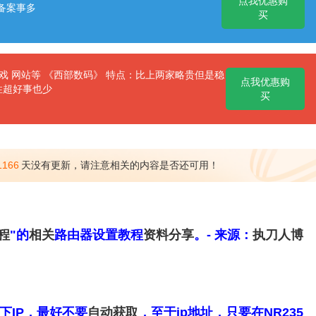
点我优惠购
备案事多
买
 网站等 《西部数码》 特点：比上两家略贵但是稳
点我优惠购
性超好事也少
买
1166
天没有更新，请注意相关的内容是否还可用！
程
"的
相关
路由器设置教程
资料分享
。- 来源：
执刀人
博
下IP，最好不要
自动获取
，至于ip地址，只要在NR235