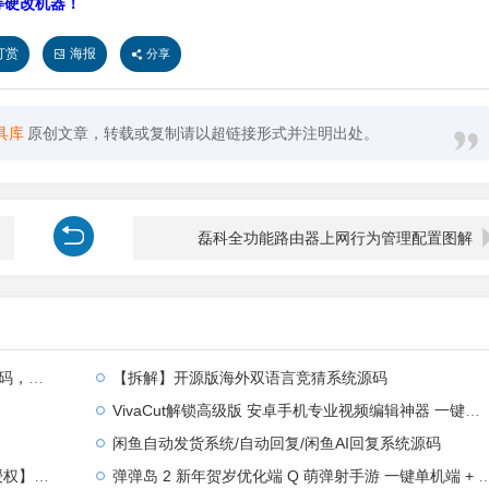
E等硬改机器！
打赏
海报
分享
具库
原创文章，转载或复制请以超链接形式并注明出处。
磊科全功能路由器上网行为管理配置图解
全部汉化
【拆解】开源版海外双语言竞猜系统源码
VivaCut解锁高级版 安卓手机专业视频编辑神器 一键式AI加持
闲鱼自动发货系统/自动回复/闲鱼AI回复系统源码
【站长亲测】
弹弹岛 2 新年贺岁优化端 Q 萌弹射手游 一键单机端 + Linux 手工端 + GM 后台 + 安卓 iOS 双端带教程