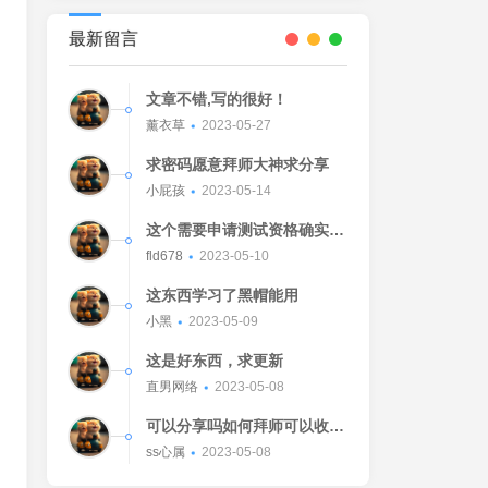
最新留言
文章不错,写的很好！
薰衣草
2023-05-27
求密码愿意拜师大神求分享
小屁孩
2023-05-14
这个需要申请测试资格确实不
错的东西
fld678
2023-05-10
这东西学习了黑帽能用
小黑
2023-05-09
这是好东西，求更新
直男网络
2023-05-08
可以分享吗如何拜师可以收我
吗[Watermelon]
ss心属
2023-05-08