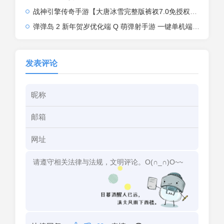
战神引擎传奇手游【大唐冰雪完整版裤衩7.0免授权】2026整理特色服务端+寒冬之城+万象古城+天威大陆+大唐盛世【站长亲测】
弹弹岛 2 新年贺岁优化端 Q 萌弹射手游 一键单机端 + Linux 手工端 + GM 后台 + 安卓 iOS 双端带教程
发表评论