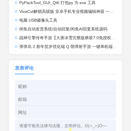
PyPackTool_GUI_Qt6 打包py 为 exe 工具
VivaCut解锁高级版 安卓手机专业视频编辑神器 一键式AI加持
电脑 USB摄像头工具
闲鱼自动发货系统/自动回复/闲鱼AI回复系统源码
战神引擎传奇手游【大唐冰雪完整版裤衩7.0免授权】2026整理特色服务端+寒冬之城+万象古城+天威大陆+大唐盛世【站长亲测】
弹弹岛 2 新年贺岁优化端 Q 萌弹射手游 一键单机端 + Linux 手工端 + GM 后台 + 安卓 iOS 双端带教程
发表评论