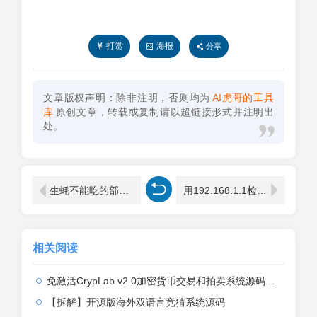
打赏
海报
分享
文章版权声明：除非注明，否则均为
AI虎哥的工具
库
原创文章，转载或复制请以超链接形式并注明出
处。
生蚝不能吃的部位图解(生蚝什么季节最肥最好吃)
用192.168.1.1检测与路由器的连通
相关阅读
免激活CrypLab v2.0加密货币交易和拍卖系统源码，前台新增中文后台全部汉化
【拆解】开源版海外双语言竞猜系统源码