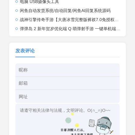
电脑 USB摄像头工具
闲鱼自动发货系统/自动回复/闲鱼AI回复系统源码
战神引擎传奇手游【大唐冰雪完整版裤衩7.0免授权】2026整理特色服务端+寒冬之城+万象古城+天威大陆+大唐盛世【站长亲测】
弹弹岛 2 新年贺岁优化端 Q 萌弹射手游 一键单机端 + Linux 手工端 + GM 后台 + 安卓 iOS 双端带教程
发表评论