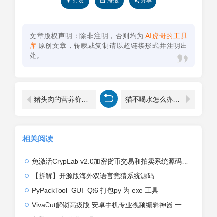
打赏
海报
分享
文章版权声明：除非注明，否则均为
AI虎哥的工具
库
原创文章，转载或复制请以超链接形式并注明出
处。
猪头肉的营养价值及功效（猪头肉吃了有什么好处）
猫不喝水怎么办（为什么我的猫不喝水，该怎么解决）
相关阅读
免激活CrypLab v2.0加密货币交易和拍卖系统源码，前台新增中文后台全部汉化
【拆解】开源版海外双语言竞猜系统源码
PyPackTool_GUI_Qt6 打包py 为 exe 工具
VivaCut解锁高级版 安卓手机专业视频编辑神器 一键式AI加持