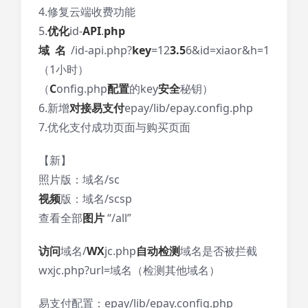
4.修复云端收费功能
5.
优化
id-
API
.
php
域名
/id-api.php?
key
=12
3.5
6&id=xiaor&h=1
（1小时）
（
C
onfig.php
配置
的key
安全
秘钥）
6.新增
对接易支付
epay/lib/epay.config.php
7.优化支付成功页面与购买页面
【新】
照片版：域名/sc
视频
版：域名/scsp
查看全部
图片
“/all”
访问
域名/
WX
jc.php
自动
检测
域名是否被拦截
wxjc.php?url=域名（检测其他域名）
易支付配置：epay/lib/epay.config.php