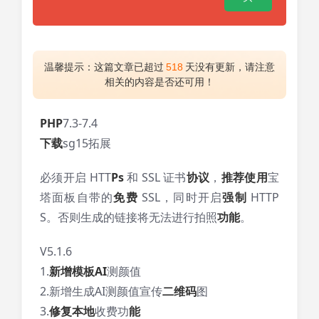
温馨提示：这篇文章已超过
518
天没有更新，请注意
相关的内容是否还可用！
PHP
7.3-7.4
下载
sg15拓展
必须开启 HTT
Ps
和 SSL 证书
协议
，
推荐
使用
宝
塔面板自带的
免费
SSL，同时开启
强制
HTTP
S。否则生成的链接将无法进行拍照
功能
。
V5.1.6
1.
新增
模板
AI
测颜值
2.新增生成AI测颜值宣传
二维码
图
3.
修复
本地
收费功
能