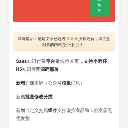
购
买
温馨提示：这篇文章已超过
518
天没有更新，请注意
相关的内容是否还可用！
Saas
知识付费
平台
带坑位首页，
支持
小程序
、
H5
知识付费
源码部署
新增
开课提醒（公众号
模板
消息）
新增
批量
修改
分类
新增自定义交易
组
件支持虚拟商品和卡密商品无
需发货