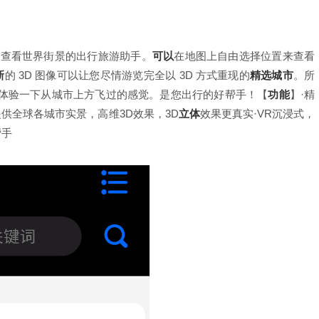
可查看世界街景的出行旅游助手。
可以
在地图上自由选择位置来查看
新
的 3D 图像可以让您尽情游览完全以 3D 方式重现的
精选
城市
。所
真切体验一下从城市上方飞过的感觉。是您出行的好帮手！【
功能
】·精
供全球各城市实景，高维3D效果，3D
立体
效果更真实·VR沉浸式，
帮手