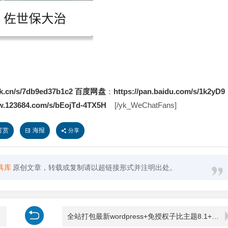
rk.cn/s/7db9ed37b1c2
百度网盘
：
https://pan.baidu.com/s/1k2yD9
w.123684.com/s/bEojTd-4TX5H
[/yk_WeChatFans]
打赏
海报
分享
具库
原创文章，转载或复制请以超链接形式并注明出处。
全站打包最新wordpress+免授权子比主题8.1+网创资源自动同步更新