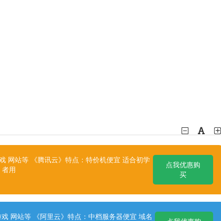
 网站等 《腾讯云》特点：特价机便宜 适合初学
点我优惠购
者用
买
戏 网站等 《阿里云》特点：中档服务器便宜 域名