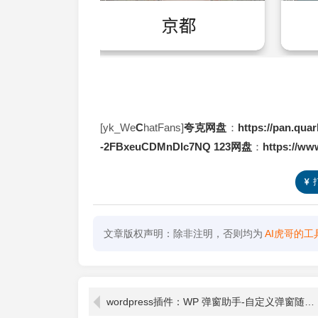
[yk_We
C
hatFans]
夸克
网盘
：
https://pan.qua
-2FBxeuCDMnDlc7NQ
123网盘
：
https://ww
文章版权声明：除非注明，否则均为
AI虎哥的工
wordpress插件：WP 弹窗助手-自定义弹窗随心掌控