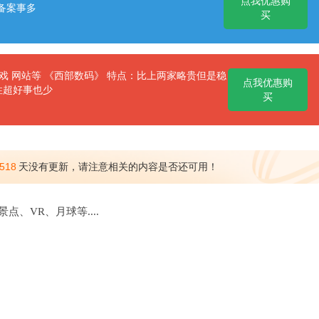
点我优惠购
备案事多
买
 网站等 《西部数码》 特点：比上两家略贵但是稳
点我优惠购
性超好事也少
买
518
天没有更新，请注意相关的内容是否还可用！
景点、VR、月球等....