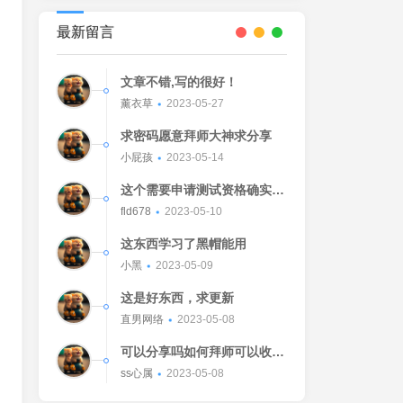
最新留言
文章不错,写的很好！
薰衣草
2023-05-27
求密码愿意拜师大神求分享
小屁孩
2023-05-14
这个需要申请测试资格确实不
错的东西
fld678
2023-05-10
这东西学习了黑帽能用
小黑
2023-05-09
这是好东西，求更新
直男网络
2023-05-08
可以分享吗如何拜师可以收我
吗[Watermelon]
ss心属
2023-05-08