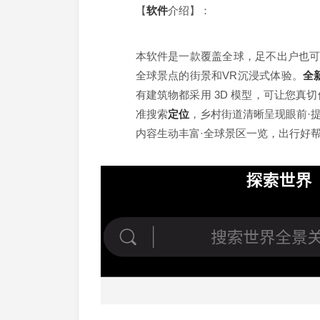
【
软件
介绍】：
本软件是一款覆盖全球，足不出户也
全球景点的街景和VR沉浸式体验。
全
有建筑物都采用 3D 模型，可让您
准搜索
定位
，乡村街道清晰呈现眼前·提
内容生动丰富·全球景区一览，出行好