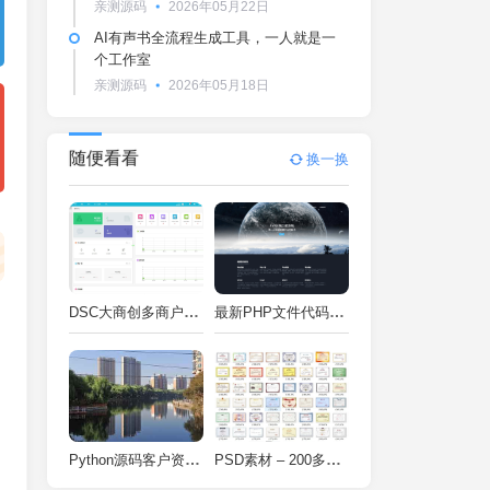
亲测源码
2026年05月22日
AI有声书全流程生成工具，一人就是一
个工作室
亲测源码
2026年05月18日
随便看看
换一换
DSC大商创多商户电商系统完整部署教程（附PHP7.4/PHP8兼容修复方案）
最新PHP文件代码加密系统 在线PHP加密系统 全开源 亲测可用
Python源码客户资料管理系统V2.2一键运行
PSD素材 – 200多种类型证书PSD源码