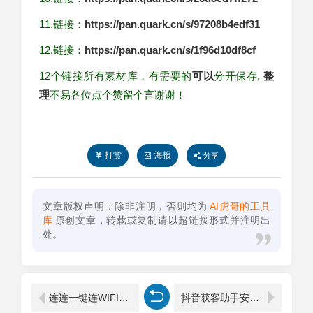
11.链接：
https://pan.quark.cn/s/97208b4edf31
12.链接：
https://pan.quark.cn/s/1f96d10df8cf
12个链接所有素材库，有需要的
可以
分开保存,
整
理
不易各位点个赞留个言谢谢！
打赏
海报
分享
文章版权声明：除非注明，否则均为
AI虎哥的工具
库
原创文章，转载或复制请以超链接形式并注明出
处。
连连一键连WIFI-一键连接优质网络
抖音获客助手安卓版评论区截流利器不限手机数量无限用精准获粉