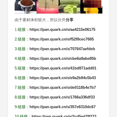
由于素材体积较大，所以分开
分享
1.
链接：
https://pan.quark.cn/s/aa4215e06175
2.链接：
https://pan.quark.cn/s/f52f8cec7685
3.链接：
https://pan.quark.cn/s/707647aefdeb
4.链接：
https://pan.quark.cn/s/cbe6a9abe85b
5.链接：
https://pan.quark.cn/s/41bd871add01
6.链接：
https://pan.quark.cn/s/e9a2b94c5b43
7.链接：
https://pan.quark.cn/s/de0118b4e7b7
8.链接：
https://pan.quark.cn/s/1766a336df33
9.链接：
https://pan.quark.cn/s/357e6310dc67
10.链接：
https://pan.quark.cn/s/2cd5ed7ff272