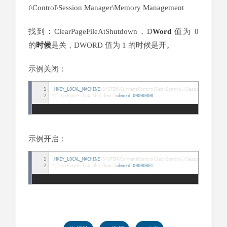
t\Control\Session Manager\Memory Management
找到：ClearPageFileAtShutdown，D
Word
值为 0
的
时候
是关，DWORD 值为 1 的时候是开。
示例关闭：
1
[
HKEY_LOCAL_MACHINE
\SYSTEM\CurrentControlSet\Control\Session Manager\
2
"ClearPageFileAtShutdown"
=
dword:00000000
示例开启：
1
[
HKEY_LOCAL_MACHINE
\SYSTEM\CurrentControlSet\Control\Session Manager\
2
"ClearPageFileAtShutdown"
=
dword:00000001