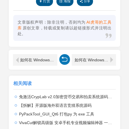
打赏
海报
分享
文章版权声明：除非注明，否则均为
AI虎哥的工具
库
原创文章，转载或复制请以超链接形式并注明出
处。
如何在 Windows 10 的 Win + X 菜单上添加命令提示符或 Windows PowerShell 命令？
如何在 Windows 10 上下文菜单中添加安全删除选项？
相关阅读
免激活CrypLab v2.0加密货币交易和拍卖系统源码，前台新增中文后台全部汉化
【拆解】开源版海外双语言竞猜系统源码
PyPackTool_GUI_Qt6 打包py 为 exe 工具
VivaCut解锁高级版 安卓手机专业视频编辑神器 一键式AI加持