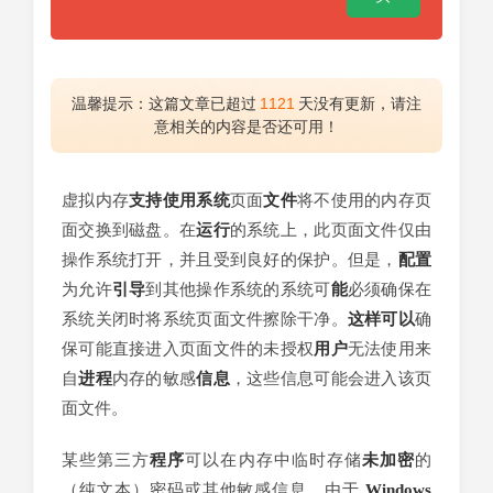
温馨提示：这篇文章已超过
1121
天没有更新，请注
意相关的内容是否还可用！
虚拟内存
支持
使用
系统
页面
文件
将不使用的内存页
面交换到磁盘。在
运行
的系统上，此页面文件仅由
操作系统打开，并且受到良好的保护。但是，
配置
为允许
引导
到其他操作系统的系统可
能
必须确保在
系统关闭时将系统页面文件擦除干净。
这样
可以
确
保可能直接进入页面文件的未授权
用户
无法使用来
自
进程
内存的敏感
信息
，这些信息可能会进入该页
面文件。
某些第三方
程序
可以在内存中临时存储
未加密
的
（纯文本）密码或其他敏感信息。由于
Windows