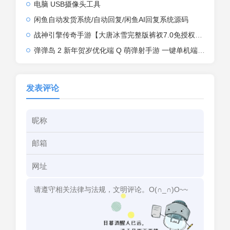
电脑 USB摄像头工具
闲鱼自动发货系统/自动回复/闲鱼AI回复系统源码
战神引擎传奇手游【大唐冰雪完整版裤衩7.0免授权】2026整理特色服务端+寒冬之城+万象古城+天威大陆+大唐盛世【站长亲测】
弹弹岛 2 新年贺岁优化端 Q 萌弹射手游 一键单机端 + Linux 手工端 + GM 后台 + 安卓 iOS 双端带教程
发表评论