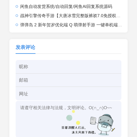
闲鱼自动发货系统/自动回复/闲鱼AI回复系统源码
战神引擎传奇手游【大唐冰雪完整版裤衩7.0免授权】2026整理特色服务端+寒冬之城+万象古城+天威大陆+大唐盛世【站长亲测】
弹弹岛 2 新年贺岁优化端 Q 萌弹射手游 一键单机端 + Linux 手工端 + GM 后台 + 安卓 iOS 双端带教程
发表评论