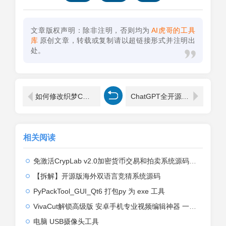
文章版权声明：除非注明，否则均为
AI虎哥的工具
库
原创文章，转载或复制请以超链接形式并注明出
处。
如何修改织梦CMS标签TAG长度限制？（附详细步骤）
ChatGPT全开源！支持网页与小程序，附会员充值系统源码！(很小)
相关阅读
免激活CrypLab v2.0加密货币交易和拍卖系统源码，前台新增中文后台全部汉化
【拆解】开源版海外双语言竞猜系统源码
PyPackTool_GUI_Qt6 打包py 为 exe 工具
VivaCut解锁高级版 安卓手机专业视频编辑神器 一键式AI加持
电脑 USB摄像头工具