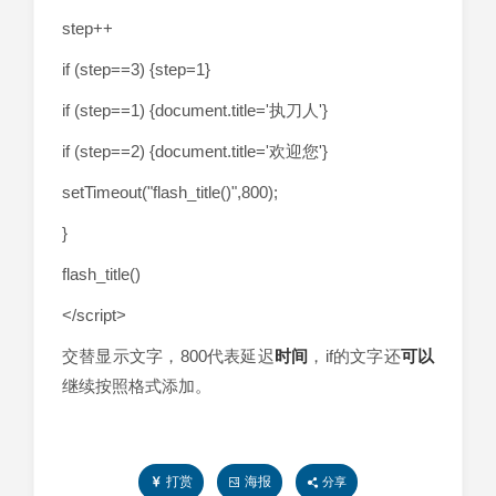
step++
if (step==3) {step=1}
if (step==1) {document.title='执刀人'}
if (step==2) {document.title='欢迎您'}
setTimeout("flash_title()",800);
}
flash_title()
</script>
交替显示文字，800代表延迟
时间
，if的文字还
可以
继续按照格式添加。
打赏
海报
分享