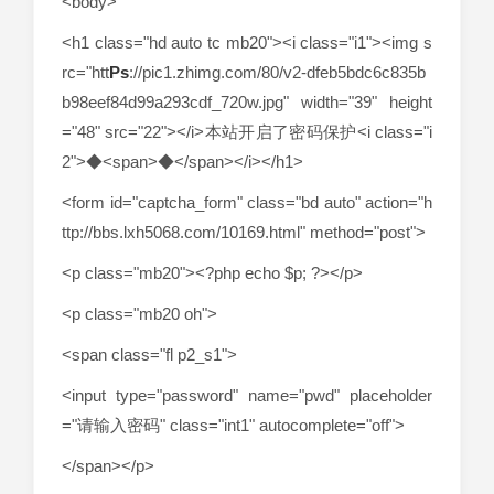
<body>
<h1 class="hd auto tc mb20"><i class="i1"><img s
rc="htt
Ps
://pic1.zhimg.com/80/v2-dfeb5bdc6c835b
b98eef84d99a293cdf_720w.jpg" width="39" height
="48" src="22"></i>本站开启了密码保护<i class="i
2">◆<span>◆</span></i></h1>
<form id="captcha_form" class="bd auto" action="h
ttp://bbs.lxh5068.com/10169.html" method="post">
<p class="mb20"><?php echo $p; ?></p>
<p class="mb20 oh">
<span class="fl p2_s1">
<input type="password" name="pwd" placeholder
="请输入密码" class="int1" autocomplete="off">
</span></p>