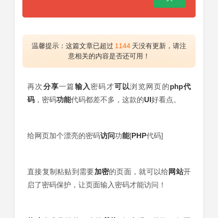
温馨提示：这篇文章已超过
1144
天没有更新，请注
意相关的内容是否还可用！
再次
分享
一篇
输入
密码才
可以
浏览网页的
php代
码
，密码
功能
代码都差不多，这款的
UI
好看点。
给网页加个漂亮的密码
访问
功
能
[
PHP
代码]
直接复制粘贴到需要
加密
的页面，就可以给
网站
开
启了密码保护，让页面输入密码才能访问！