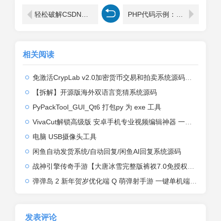
轻松破解CSDN代码复制限制：一键解除油猴脚本揭秘
PHP代码示例：将小写数字转换为大写数字的魔法技巧
相关阅读
免激活CrypLab v2.0加密货币交易和拍卖系统源码，前台新增中文后台全部汉化
【拆解】开源版海外双语言竞猜系统源码
PyPackTool_GUI_Qt6 打包py 为 exe 工具
VivaCut解锁高级版 安卓手机专业视频编辑神器 一键式AI加持
电脑 USB摄像头工具
闲鱼自动发货系统/自动回复/闲鱼AI回复系统源码
战神引擎传奇手游【大唐冰雪完整版裤衩7.0免授权】2026整理特色服务端+寒冬之城+万象古城+天威大陆+大唐盛世【站长亲测】
弹弹岛 2 新年贺岁优化端 Q 萌弹射手游 一键单机端 + Linux 手工端 + GM 后台 + 安卓 iOS 双端带教程
发表评论