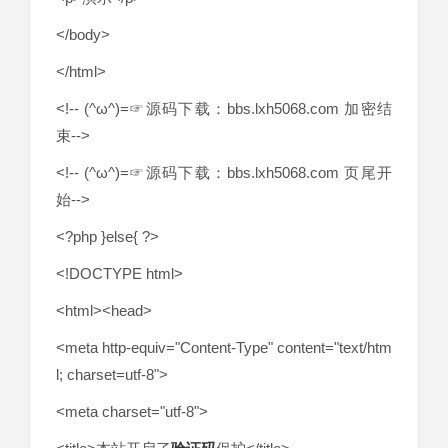
</body>
</html>
<!-- (^ω^)=☞源码下载：bbs.lxh5068.com 加密结
束-->
<!-- (^ω^)=☞源码下载：bbs.lxh5068.com 页尾开
始-->
<?php }else{ ?>
<!DOCTYPE html>
<html><head>
<meta http-equiv="Content-Type" content="text/htm
l; charset=utf-8">
<meta charset="utf-8">