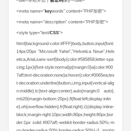
<title>本站开启了
验证码
保护</title>
<meta name="
key
words" content="PHP加密">
<meta name="description" content="PHP加密">
<style type="text/
CSS
">
html{background-color:#FFF}body,button,input{font:
14px/20px "Microsoft Yahei","Helvetica Neue",Helv
etica,Arial,sans-serif}body{color:#585858;letter-spa
cing:1px}i{font-style:normal}p{margin:0}a{color:#00
7aff;text-decoration:none}a:hover{color:#0065ea;tex
t-decoration:underline}button,i,img,input{vertical-alig
n:middle}.tc{text-align:center}.auto{margin:0 auto}.
mb20{margin-bottom:20px}.fl{float:left;display:inlin
e}.oh{overflow:hidden}.fr{float:right}.i1{display:inline-
block;margin-right:10px;width:80px;height:80px;bor
der:1px solid #007aff;-webkit-border-radius:50%;-m
oz-border-radius:50%;border-radius:50%}.i1 img{m