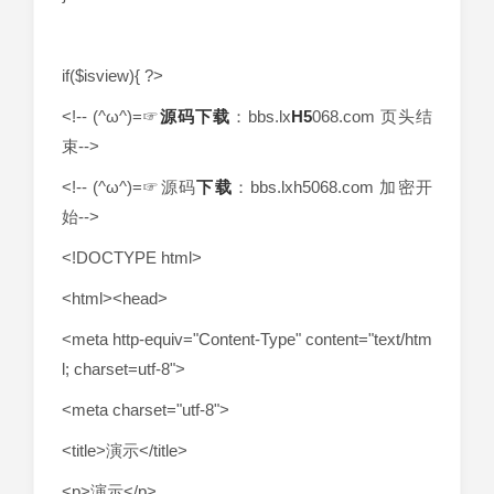
if($isview){ ?>
<!-- (^ω^)=☞
源码下载
：bbs.lx
H5
068.com 页头结
束-->
<!-- (^ω^)=☞源码
下载
：bbs.lxh5068.com 加密开
始-->
<!DOCTYPE html>
<html><head>
<meta http-equiv="Content-Type" content="text/htm
l; charset=utf-8">
<meta charset="utf-8">
<title>演示</title>
<p>演示</p>