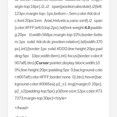
argin-top:18px}.i2,.i2 span{position:absolute}.i2{left:
123px;margin-top:-1px;bottom:-.5em;color:#dcdcd
c;font:20px/1em Arial,Helvetica,sans-serif}.i2 span
{color:#FFF;left:0;top:2px}.hd{font-weight:
4.0
;paddin
g:20px 0;width:568px;margin-top:10%;border-botto
m:1px solid #dcdcdc;position:relative}.bd{width:370
px}.int1{border:1px solid #DDD;line-height:20px;pad
ding:5px 10px;width:8em}.int1:focus{border-color:#
007aff}.btn1{
Cursor
:pointer;display:block;width:10
0%;line-height:20px;padding:5px 0;background-colo
r:#007aff;color:#FFF;border:none 0}.btn1:hover{bac
kground-color:#0065ea}.p2_s1 img{margin:0 20px}.
p2_s2{padding-top:5px}.p3{font-size:12px;color:#73
7373;margin-top:30px}</style>
</head>