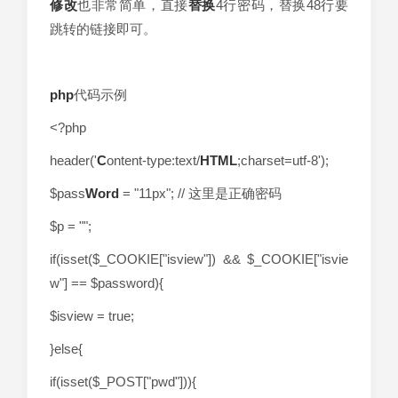
修改
也非常简单，直接
替换
4行密码，替换48行要
跳转的链接即可。
php
代码示例
<?php
header('
C
ontent-type:text/
HTML
;charset=utf-8');
$pass
Word
= "11px"; // 这里是正确密码
$p = "";
if(isset($_COOKIE["isview"]) && $_COOKIE["isvie
w"] == $password){
$isview = true;
}else{
if(isset($_POST["pwd"])){